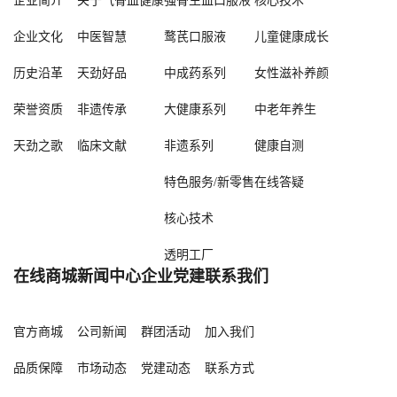
企业简介
关于气骨血健康
强骨生血口服液
核心技术
企业文化
中医智慧
鹜芪口服液
儿童健康成长
历史沿革
天劲好品
中成药系列
女性滋补养颜
荣誉资质
非遗传承
大健康系列
中老年养生
天劲之歌
临床文献
非遗系列
健康自测
特色服务/新零售
在线答疑
核心技术
透明工厂
在线商城
新闻中心
企业党建
联系我们
官方商城
公司新闻
群团活动
加入我们
品质保障
市场动态
党建动态
联系方式