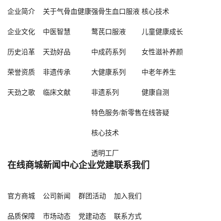
企业简介
关于气骨血健康
强骨生血口服液
核心技术
企业文化
中医智慧
鹜芪口服液
儿童健康成长
历史沿革
天劲好品
中成药系列
女性滋补养颜
荣誉资质
非遗传承
大健康系列
中老年养生
天劲之歌
临床文献
非遗系列
健康自测
特色服务/新零售
在线答疑
核心技术
透明工厂
在线商城
新闻中心
企业党建
联系我们
官方商城
公司新闻
群团活动
加入我们
品质保障
市场动态
党建动态
联系方式