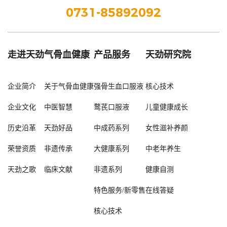
0731-85892092
走进天劲
气骨血健康
产品服务
天劲研究院
企业简介
关于气骨血健康
强骨生血口服液
核心技术
企业文化
中医智慧
鹜芪口服液
儿童健康成长
历史沿革
天劲好品
中成药系列
女性滋补养颜
荣誉资质
非遗传承
大健康系列
中老年养生
天劲之歌
临床文献
非遗系列
健康自测
特色服务/新零售
在线答疑
核心技术