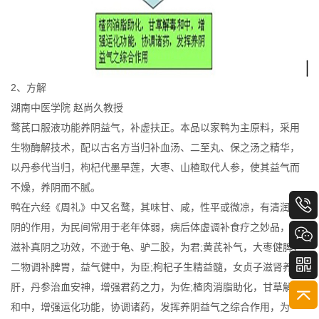
2、方解
湖南中医学院 赵尚久教授
鹜芪口服液功能养阴益气，补虚扶正。本品以家鸭为主原料，采用
生物酶解技术，配以古名方当归补血汤、二至丸、保之汤之精华，
以丹参代当归，枸杞代墨旱莲，大枣、山楂取代人参，使其益气而
不燥，养阴而不腻。
鸭在六经《周礼》中又名鹜，其味甘、咸，性平或微凉，有清润养
阴的作用，为民间常用于老年体弱，病后体虚调补食疗之妙品，其
滋补真阴之功效，不逊于龟、驴二胶，为君;黄芪补气，大枣健脾，
二物调补脾胃，益气健中，为臣;枸杞子生精益髓，女贞子滋肾养
肝，丹参治血安神，增强君药之力，为佐;楂肉消脂助化，甘草解毒
和中，增强运化功能，协调诸药，发挥养阴益气之综合作用，为