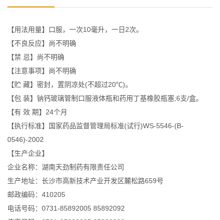
【用法用量】口服，一次10毫升，一日2次。
【不良反应】尚不明确
【禁 忌】尚不明确
【注意事项】尚不明确
【贮 藏】密封，置阴凉处(不超过20℃)。
【包 装】钠钙玻璃管制口服液体瓶和药用丁基橡胶瓶塞;6支/盒。
【有 效 期】24个月
【执行标准】国家药品监督管理局标准(试行)WS-5546-(B-
0546)-2002
【生产企业】
企业名称：湖南天劲制药有限责任公司
生产地址：长沙市高新技术产业开发区麓松路659号
邮政编码：410205
电话号码：0731-85892005 85892092