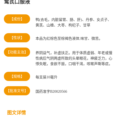
鹜芪口服液
【成份】
鸭(去毛，内脏留胃、肠、肝)、丹参、女贞子、
黄芪、山楂、大枣、枸杞子、甘草
【性状】
本品为红棕色至棕褐色液体;味甘、微苦。
【功能主治】
养阴益气，补虚扶正。用于体质虚弱、年老或慢
性病后气阴两虚所致的头晕眼花，神疲乏力，心
悸失眠，食欲不振，口咽干渴，咳嗽声嘶等症。
【规格】
每支装10毫升
【批准文号】
国药准字B20020566
图文详情